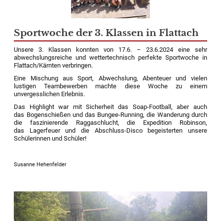
Sportwoche der 3. Klassen in Flattach
Unsere 3. Klassen konnten von 17.6. – 23.6.2024 eine sehr
abwechslungsreiche und wettertechnisch perfekte Sportwoche in
Flattach
/Kärnten verbringen.
Eine Mischung aus Sport, Abwechslung, Abenteuer und vielen
lustigen Teambewerben machte diese Woche zu einem
unvergesslichen Erlebnis.
Das Highlight war mit Sicherheit das Soap-Football, aber auch
das Bogenschießen
und
das Bungee-Running,
die Wanderung durch
die faszinierende
Raggaschlucht
,
die Expedition Robinson,
das
Lagerfeuer und
die
Abschluss-Disco begeisterte
n
unsere
Schüler
innen und Schüler!
Susanne Hehenfelder