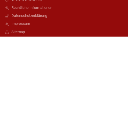
Rechtliche Informationen
Datenschutzerklärung
Impressum
Sitemap
Kontaktformular
Kontakt
digiTNMS Frankenmarkt
s417042@schule-ooe.at
07684/6228
Lehrerzimmer 1. OG: 07684/6228 12
Lehrerzimmer 2. OG: 07684/6228 13
Schulwart: 07684/6228 14
Hauptstraße 27, 4890 Frankenmarkt
4890 Frankenmarkt
Austria