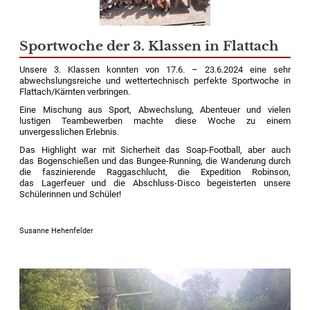
Sportwoche der 3. Klassen in Flattach
Unsere 3. Klassen konnten von 17.6. – 23.6.2024 eine sehr
abwechslungsreiche und wettertechnisch perfekte Sportwoche in
Flattach
/Kärnten verbringen.
Eine Mischung aus Sport, Abwechslung, Abenteuer und vielen
lustigen Teambewerben machte diese Woche zu einem
unvergesslichen Erlebnis.
Das Highlight war mit Sicherheit das Soap-Football, aber auch
das Bogenschießen
und
das Bungee-Running,
die Wanderung durch
die faszinierende
Raggaschlucht
,
die Expedition Robinson,
das
Lagerfeuer und
die
Abschluss-Disco begeisterte
n
unsere
Schüler
innen und Schüler!
Susanne Hehenfelder