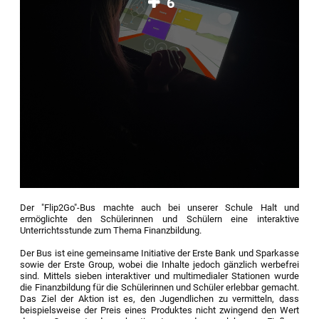
6
Der "Flip2Go"-Bus machte auch bei unserer Schule Halt und
ermöglichte den Schülerinnen und Schülern eine interaktive
Unterrichtsstunde zum Thema Finanzbildung.
Der Bus ist eine gemeinsame Initiative der Erste Bank und Sparkasse
sowie der Erste Group, wobei die Inhalte jedoch gänzlich werbefrei
sind. Mittels sieben interaktiver und multimedialer Stationen wurde
die Finanzbildung für die Schülerinnen und Schüler erlebbar gemacht.
Das Ziel der Aktion ist es, den Jugendlichen zu vermitteln, dass
beispielsweise der Preis eines Produktes nicht zwingend den Wert