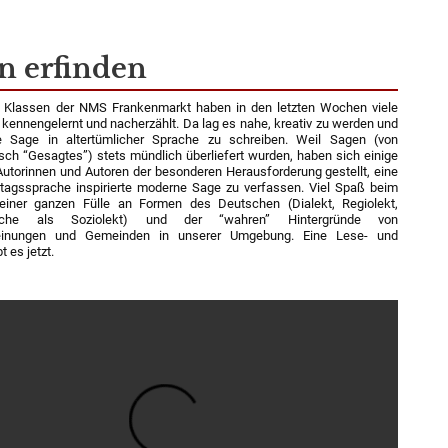
7
n erfinden
n Klassen der NMS Frankenmarkt haben in den letzten Wochen viele
kennengelernt und nacherzählt. Da lag es nahe, kreativ zu werden und
e Sage in altertümlicher Sprache zu schreiben. Weil Sagen (von
sch “Gesagtes”) stets mündlich überliefert wurden, haben sich einige
Autorinnen und Autoren der besonderen Herausforderung gestellt, eine
lltagssprache inspirierte moderne Sage zu verfassen. Viel Spaß beim
einer ganzen Fülle an Formen des Deutschen (Dialekt, Regiolekt,
ache als Soziolekt) und der “wahren” Hintergründe von
einungen und Gemeinden in unserer Umgebung. Eine Lese- und
t es jetzt.