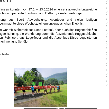
lassen konnten von 17.6. – 23.6.2024 eine sehr abwechslungsreiche
echnisch perfekte Sportwoche in
Flattach
/Kärnten verbringen.
hung aus Sport, Abwechslung, Abenteuer und vielen lustigen
n machte diese Woche zu einem unvergesslichen Erlebnis.
ht war mit Sicherheit das Soap-Football, aber auch das Bogenschießen
gee-Running,
die Wanderung durch die faszinierende
Raggaschlucht
,
tion Robinson, das
Lagerfeuer und
die
Abschluss-Disco begeisterte
n
ler
innen und Schüler!
enfelder