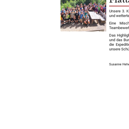
Unsere 3. K
und wettert
Eine Misc
Teambewerbe
Das Highlig
und
das Bun
die Expedi
unsere Schü
Susanne Heh