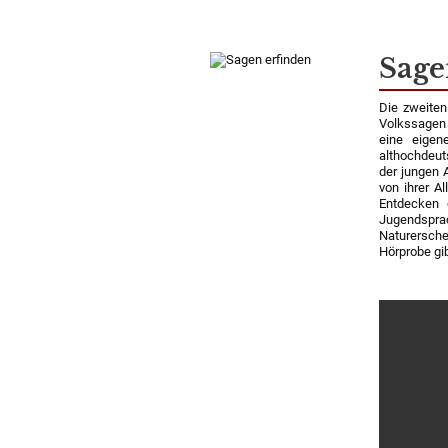
Sage
Die zweite
Volkssagen 
eine eigen
althochdeut
der jungen 
von ihrer A
Entdecken 
Jugendspr
Naturersch
Hörprobe gib