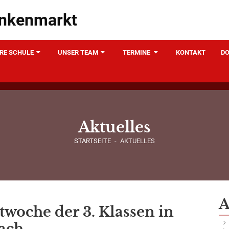
ankenmarkt
RE SCHULE
UNSER TEAM
TERMINE
KONTAKT
DO
Aktuelles
STARTSEITE
-
AKTUELLES
A
twoche der 3. Klassen in
tach